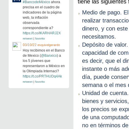
tiene las siguientes
#BancodeMéxico
ahora
precisa en el cuadro de
Medio de pago. El
indicadores de la página
web, la inflación
realizar transacc
observada
dinero, y con este
correspondiente a?
https://t.co/IKARHARJ2X
necesitamos.
retweet
|
favorito
Depósito de valor. 
03/10/22
esquivelgerardo
Hoy recibimos en el Banco
capacidad de compr
de Mexico (
@Banxico
) a
es decir, que el d
los 5 jóvenes que
representaron a México en
instante o más ad
la Olimpiada Internaci?
día, puede conserv
https://t.co/PRTHUDq4Ak
retweet
|
favorito
semana o el mes 
Unidad de cuenta. 
bienes y servicio
los precios se exp
de una computador
no en términos de