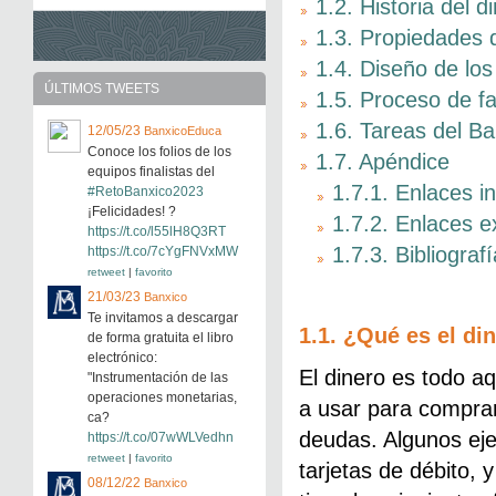
1.2. Historia del d
1.3. Propiedades d
1.4. Diseño de los
ÚLTIMOS TWEETS
1.5. Proceso de fa
1.6. Tareas del Ba
12/05/23
BanxicoEduca
Conoce los folios de los
1.7. Apéndice
equipos finalistas del
1.7.1. Enlaces i
#RetoBanxico2023
¡Felicidades! ?
1.7.2. Enlaces e
https://t.co/l55lH8Q3RT
1.7.3. Bibliografí
https://t.co/7cYgFNVxMW
retweet
|
favorito
21/03/23
Banxico
Te invitamos a descargar
1.1. ¿Qué es el di
de forma gratuita el libro
electrónico:
El dinero es todo a
"Instrumentación de las
operaciones monetarias,
a usar para comprar
ca?
deudas. Algunos eje
https://t.co/07wWLVedhn
retweet
|
favorito
tarjetas de débito, y
08/12/22
Banxico