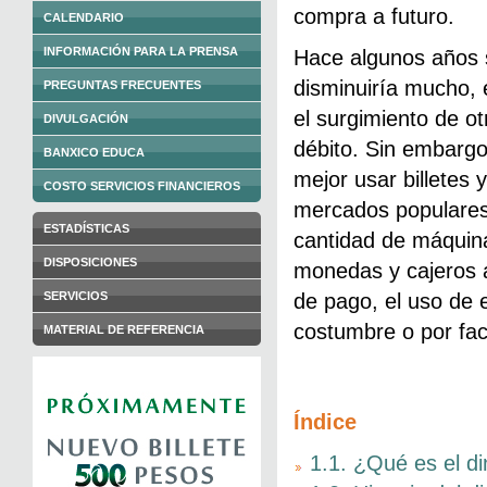
compra a futuro.
CALENDARIO
INFORMACIÓN PARA LA PRENSA
Hace algunos años s
disminuiría mucho, 
PREGUNTAS FRECUENTES
el surgimiento de o
DIVULGACIÓN
débito. Sin embarg
BANXICO EDUCA
mejor usar billetes 
COSTO SERVICIOS FINANCIEROS
mercados populares
ESTADÍSTICAS
cantidad de máquina
DISPOSICIONES
monedas y cajeros a
SERVICIOS
de pago, el uso de e
costumbre o por fact
MATERIAL DE REFERENCIA
Índice
1.1. ¿Qué es el d