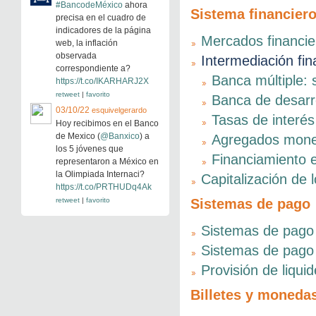
#BancodeMéxico
ahora
Sistema financier
precisa en el cuadro de
indicadores de la página
Mercados financier
web, la inflación
observada
Intermediación fin
correspondiente a?
Banca múltiple:
https://t.co/IKARHARJ2X
retweet
|
favorito
Banca de desarr
03/10/22
esquivelgerardo
Tasas de interés
Hoy recibimos en el Banco
de Mexico (
@Banxico
) a
Agregados moneta
los 5 jóvenes que
Financiamiento e
representaron a México en
la Olimpiada Internaci?
Capitalización de
https://t.co/PRTHUDq4Ak
retweet
|
favorito
Sistemas de pago
Sistemas de pago 
Sistemas de pago 
Provisión de liqui
Billetes y moneda