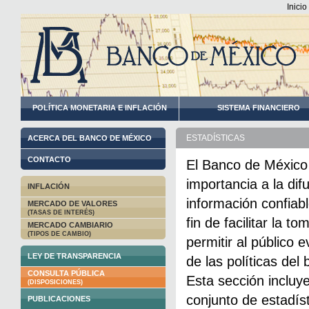
Inicio
POLÍTICA MONETARIA E INFLACIÓN
SISTEMA FINANCIERO
ESTADÍSTICAS
ACERCA DEL BANCO DE MÉXICO
CONTACTO
El Banco de México
importancia a la dif
INFLACIÓN
información confiabl
MERCADO DE VALORES
(TASAS DE INTERÉS)
fin de facilitar la t
MERCADO CAMBIARIO
(TIPOS DE CAMBIO)
permitir al público e
LEY DE TRANSPARENCIA
de las políticas del 
CONSULTA PÚBLICA
Esta sección incluy
(DISPOSICIONES)
conjunto de estadís
PUBLICACIONES