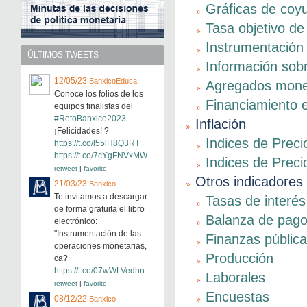
Gráficas de coy
Tasa objetivo de
Instrumentación 
ÚLTIMOS TWEETS
Información sob
12/05/23
BanxicoEduca
Agregados moneta
Conoce los folios de los
Financiamiento e
equipos finalistas del
#RetoBanxico2023
Inflación
¡Felicidades! ?
Indices de Prec
https://t.co/l55lH8Q3RT
https://t.co/7cYgFNVxMW
Indices de Preci
retweet
|
favorito
Otros indicadores
21/03/23
Banxico
Te invitamos a descargar
Tasas de interés
de forma gratuita el libro
Balanza de pag
electrónico:
"Instrumentación de las
Finanzas públic
operaciones monetarias,
Producción
ca?
https://t.co/07wWLVedhn
Laborales
retweet
|
favorito
Encuestas
08/12/22
Banxico