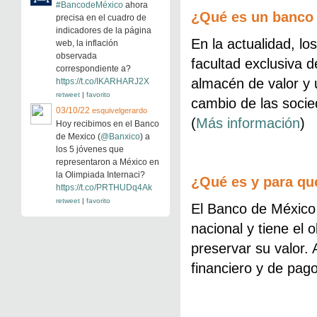
#BancodeMéxico
ahora
¿Qué es un banco 
precisa en el cuadro de
indicadores de la página
En la actualidad, l
web, la inflación
observada
facultad exclusiva 
correspondiente a?
almacén de valor y 
https://t.co/IKARHARJ2X
retweet
|
favorito
cambio de las socie
03/10/22
esquivelgerardo
(
Más información
)
Hoy recibimos en el Banco
de Mexico (
@Banxico
) a
los 5 jóvenes que
representaron a México en
la Olimpiada Internaci?
¿Qué es y para qu
https://t.co/PRTHUDq4Ak
retweet
|
favorito
El Banco de México 
nacional y tiene el o
preservar su valor.
financiero y de pago