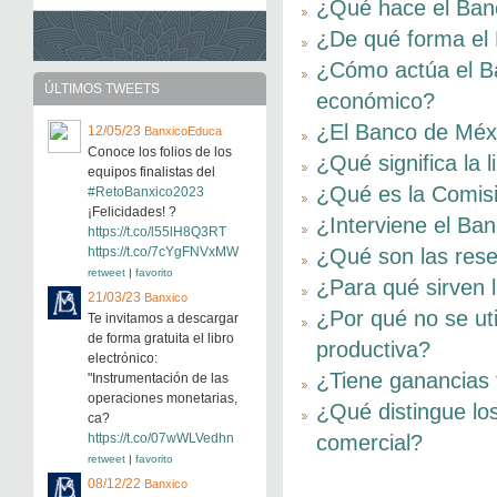
¿Qué hace el Banc
¿De qué forma el 
¿Cómo actúa el Ba
ÚLTIMOS TWEETS
económico?
¿El Banco de Méxic
12/05/23
BanxicoEduca
Conoce los folios de los
¿Qué significa la l
equipos finalistas del
¿Qué es la Comis
#RetoBanxico2023
¡Felicidades! ?
¿Interviene el Ba
https://t.co/l55lH8Q3RT
https://t.co/7cYgFNVxMW
¿Qué son las rese
retweet
|
favorito
¿Para qué sirven l
21/03/23
Banxico
¿Por qué no se uti
Te invitamos a descargar
de forma gratuita el libro
productiva?
electrónico:
¿Tiene ganancias 
"Instrumentación de las
operaciones monetarias,
¿Qué distingue lo
ca?
https://t.co/07wWLVedhn
comercial?
retweet
|
favorito
08/12/22
Banxico