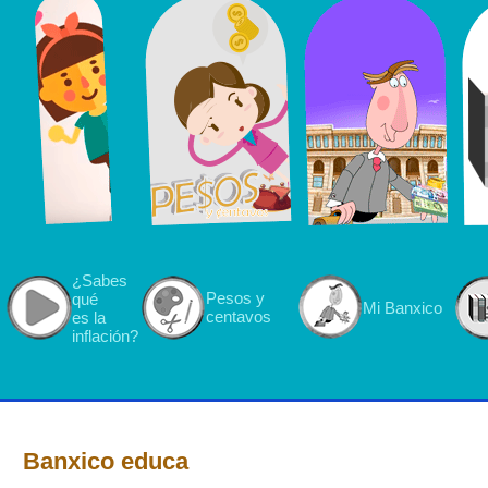
¿Sabes
Pesos y
qué
Mi Banxico
centavos
es la
inflación?
Banxico educa